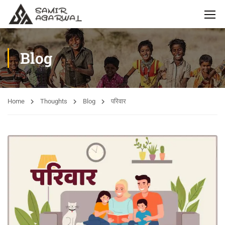
Blog
Home
Thoughts
Blog
परिवार