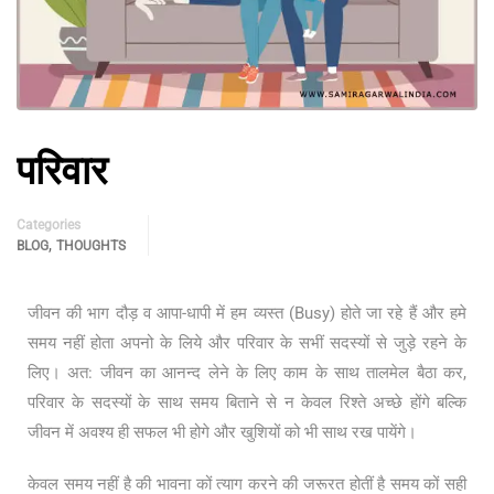
परिवार
Categories
,
BLOG
THOUGHTS
जीवन की भाग दौड़ व आपा-धापी में हम व्यस्त (Busy) होते जा रहे हैं और हमे
समय नहीं होता अपनो के लिये और परिवार के सभीं सदस्यों से जुड़े रहने के
लिए। अत: जीवन का आनन्द लेने के लिए काम के साथ तालमेल बैठा कर,
परिवार के सदस्यों के साथ समय बिताने से न केवल रिश्ते अच्छे होंगे बल्कि
जीवन में अवश्य ही सफल भी होगे और खुशियों को भी साथ रख पायेंगे।
केवल समय नहीं है की भावना कों त्याग करने की जरूरत होतीं है समय कों सही