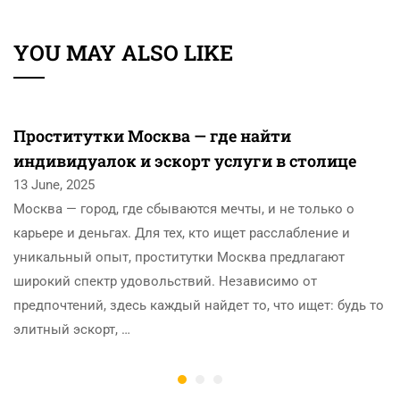
YOU MAY ALSO LIKE
Проститутки Москва — где найти
индивидуалок и эскорт услуги в столице
13 June, 2025
Москва — город, где сбываются мечты, и не только о
карьере и деньгах. Для тех, кто ищет расслабление и
уникальный опыт, проститутки Москва предлагают
широкий спектр удовольствий. Независимо от
предпочтений, здесь каждый найдет то, что ищет: будь то
элитный эскорт, …