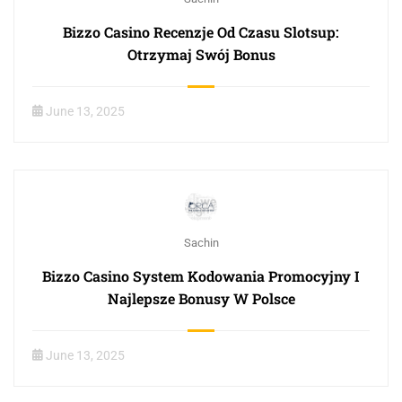
Bizzo Casino Recenzje Od Czasu Slotsup:
Otrzymaj Swój Bonus
June 13, 2025
Sachin
Bizzo Casino System Kodowania Promocyjny I
Najlepsze Bonusy W Polsce
June 13, 2025