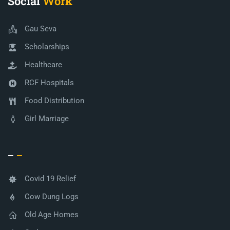
Social
Work
Gau Seva
Scholarships
Healthcare
RCF Hospitals
Food Distribution
Girl Marriage
_
_
Covid 19 Relief
Cow Dung Logs
Old Age Homes