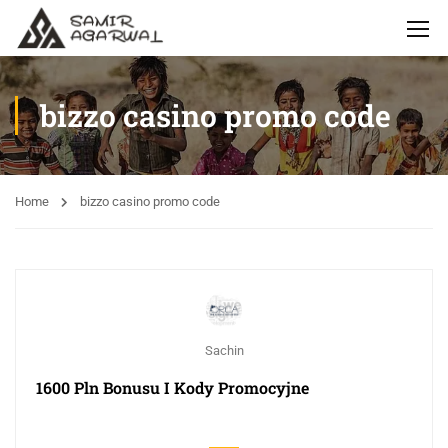
bizzo casino promo code
Home
bizzo casino promo code
Sachin
1600 Pln Bonusu I Kody Promocyjne