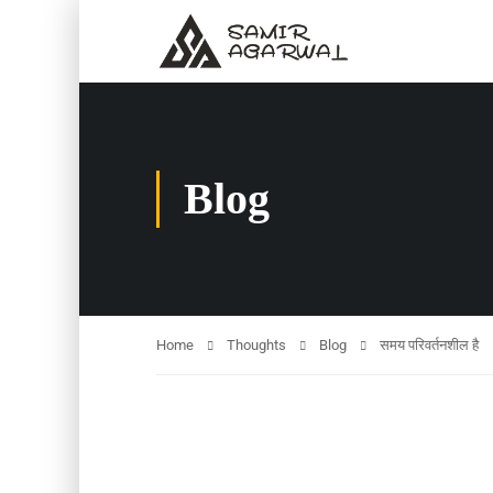
Blog
Home
Thoughts
Blog
समय परिवर्तनशील है