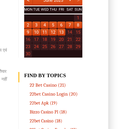
<
>
June 2025
▼
MON
TUE
WED
THU
FRI
SAT
SUN
2
4
5
5
5
1
5
3
3
5
1
6
6
6
2
6
4
4
6
2
7
7
7
3
7
5
1
1
11
12
12
12
12
10
9
7
8
6
10
12
13
13
13
13
11
8
9
7
11
13
14
14
14
10
14
12
9
8
2
3
4
5
6
7
8
16
18
14
19
19
19
15
19
17
13
17
19
15
20
20
20
16
20
18
14
18
20
16
21
21
21
17
21
19
15
9
10
11
12
13
14
15
23
25
21
26
26
26
22
26
24
20
24
26
22
27
27
27
23
27
25
21
25
27
23
28
28
28
24
28
26
22
16
17
18
19
20
21
22
30
28
29
27
31
29
30
28
30
31
29
23
24
25
26
27
28
29
य एवं
30
तैयार
FIND BY TOPICS
नहीं
22 Bet Casino
(21)
22bet Casino Login
(20)
22bet Apk
(19)
Bizzo Casino Pl
(18)
22bet Casino
(18)