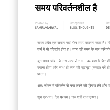
समय परिवर्तनशील है
Categories
Da
Posted by
,
SAMIR AGARWAL
BLOG
THOUGHTS
DE
समय सदैव एक समान नहीं होता समय बदलता रहता है। जिस 
कर्म में भी परिवर्तन होता है। ध्यान रहें समय के साथ पर
बुरा समय जीवन के उस सत्य से सामना करवाता है जिसकी अच
रखना होगा और साथ ही स्वयं की सूझबूझ (समझ) कों ही 
पाएगा।
अत: जीवन में परिवर्तन से नया करने की प्रेरणा लेवे और प
शुभ प्रभात। देश प्रथम। जय श्री राधा कृष्णा।