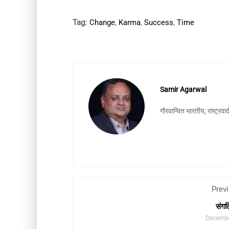
Tag:
Change
,
Karma
,
Success
,
Time
Samir Agarwal
गौरवान्वित भारतीय, राष्ट्रवा
Prev
संगत
Decembe