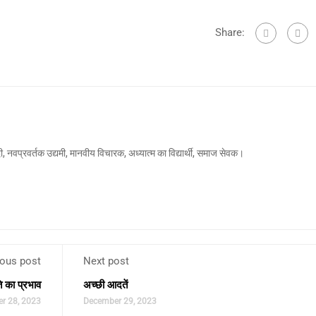
Share:
दी, नवप्रवर्तक उद्यमी, मानवीय विचारक, अध्यात्म का विद्यार्थी, समाज सेवक।
ious post
Next post
ि का प्रभाव
अच्छी आदतें
r 28, 2023
December 29, 2023