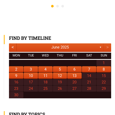
FIND BY TIMELINE
<
>
June 2025
▼
MON
TUE
WED
THU
FRI
SAT
SUN
4
6
2
7
7
7
3
7
5
1
1
11
13
14
14
14
10
14
12
9
8
2
3
4
5
6
7
8
18
20
16
21
21
21
17
21
19
15
9
10
11
12
13
14
15
25
27
23
28
28
28
24
28
26
22
16
17
18
19
20
21
22
30
31
29
23
24
25
26
27
28
29
30
FIND BY TOPICS