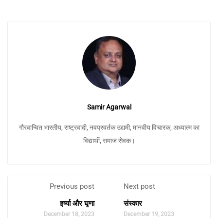
Samir Agarwal
गौरवान्वित भारतीय, राष्ट्रवादी, नवप्रवर्तक उद्यमी, मानवीय विचारक, अध्यात्म का
विद्यार्थी, समाज सेवक।
Previous post
Next post
इर्ष्या और घृणा
संस्कार
December 18, 2023
December 19, 2023