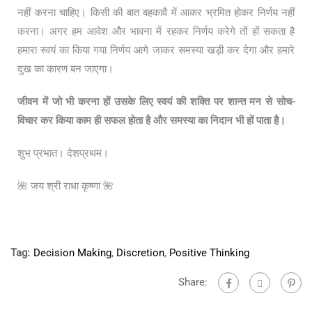
नहीं करना चाहिए। किसी की बात बहकावै में आकर भ्रमित होकर निर्णय नहीं
करना। अगर हम आवेश और भावना में रहकर निर्णय करेगे तों हों सकता है
हमारा स्वयं का किया गया निर्णय आगे जाकर समस्या खड़ी कर देगा और हमारे
दुख का कारण बन जाएगा।
जीवन में जो भी करना हों उसके लिए स्वयं की शक्ति पर शान्त मन से सोच-
विचार कर किया काम ही सफल होता है और समस्या का निदान भी हों पाता है।
शुभ प्रभात। देशप्रथम।
🌺 जय श्री राधा कृष्णा 🌺
Tag:
Decision Making
,
Discretion
,
Positive Thinking
Share: