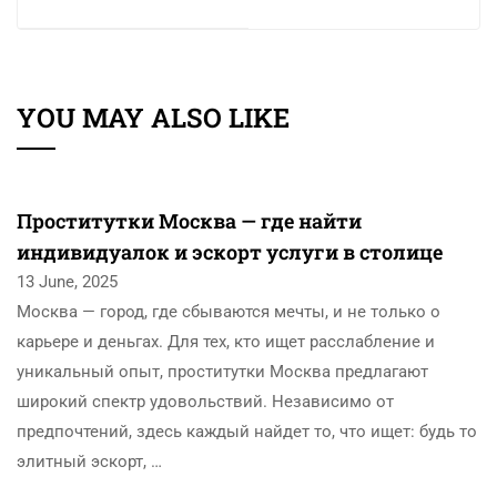
YOU MAY ALSO LIKE
Проститутки Москва — где найти
индивидуалок и эскорт услуги в столице
13 June, 2025
Москва — город, где сбываются мечты, и не только о
карьере и деньгах. Для тех, кто ищет расслабление и
уникальный опыт, проститутки Москва предлагают
широкий спектр удовольствий. Независимо от
предпочтений, здесь каждый найдет то, что ищет: будь то
элитный эскорт, …