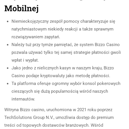
Mobilnej
Niemieckojęzyczny zespół pomocy charakteryzuje się
natychmiastowym niekiedy reakcji a także sprawnym
rozwiązywaniem zapytań.
Należy tuż przy tymże pamiętać, że system Bizzo Casino
pozwala używać tylko tej samej strategie płatności gwoli
wpłat i wypłat.
Jako jedno z nielicznych kasyn w naszym kraju, Bizzo
Casino podaje kryptowaluty jako metodę płatności.
Ta platforma oferuje ogromny wybór konsol pokerowych
cieszących się dużą popularnością wśród naszych
internautów.
Witryna Bizzo casino, uruchomiona w 2021 roku poprzez
TechSolutions Group N.V., umożliwia dostęp do premium
treści od topowych dostawców branżowych. Wśród