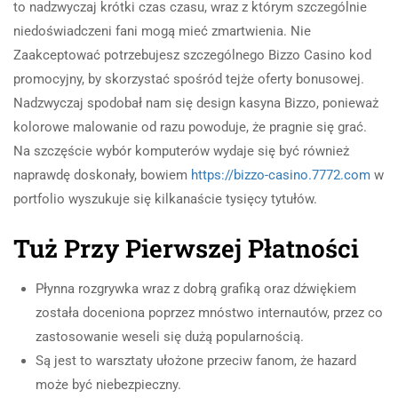
to nadzwyczaj krótki czas czasu, wraz z którym szczególnie
niedoświadczeni fani mogą mieć zmartwienia. Nie
Zaakceptować potrzebujesz szczególnego Bizzo Casino kod
promocyjny, by skorzystać spośród tejże oferty bonusowej.
Nadzwyczaj spodobał nam się design kasyna Bizzo, ponieważ
kolorowe malowanie od razu powoduje, że pragnie się grać.
Na szczęście wybór komputerów wydaje się być również
naprawdę doskonały, bowiem
https://bizzo-casino.7772.com
w
portfolio wyszukuje się kilkanaście tysięcy tytułów.
Tuż Przy Pierwszej Płatności
Płynna rozgrywka wraz z dobrą grafiką oraz dźwiękiem
została doceniona poprzez mnóstwo internautów, przez co
zastosowanie weseli się dużą popularnością.
Są jest to warsztaty ułożone przeciw fanom, że hazard
może być niebezpieczny.