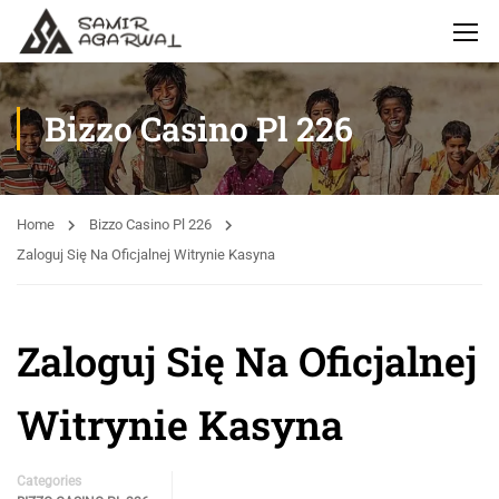
Bizzo Casino Pl 226
Home
Bizzo Casino Pl 226
Zaloguj Się Na Oficjalnej Witrynie Kasyna
Zaloguj Się Na Oficjalnej
Witrynie Kasyna
Categories