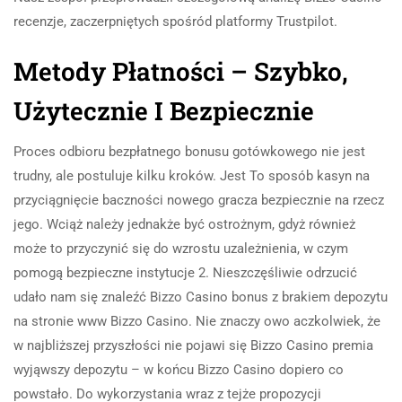
recenzje, zaczerpniętych spośród platformy Trustpilot.
Metody Płatności – Szybko,
Użytecznie I Bezpiecznie
Proces odbioru bezpłatnego bonusu gotówkowego nie jest
trudny, ale postuluje kilku kroków. Jest To sposób kasyn na
przyciągnięcie baczności nowego gracza bezpiecznie na rzecz
jego. Wciąż należy jednakże być ostrożnym, gdyż również
może to przyczynić się do wzrostu uzależnienia, w czym
pomogą bezpieczne instytucje 2. Nieszczęśliwie odrzucić
udało nam się znaleźć Bizzo Casino bonus z brakiem depozytu
na stronie www Bizzo Casino. Nie znaczy owo aczkolwiek, że
w najbliższej przyszłości nie pojawi się Bizzo Casino premia
wyjąwszy depozytu – w końcu Bizzo Casino dopiero co
powstało. Do wykorzystania wraz z tejże propozycji