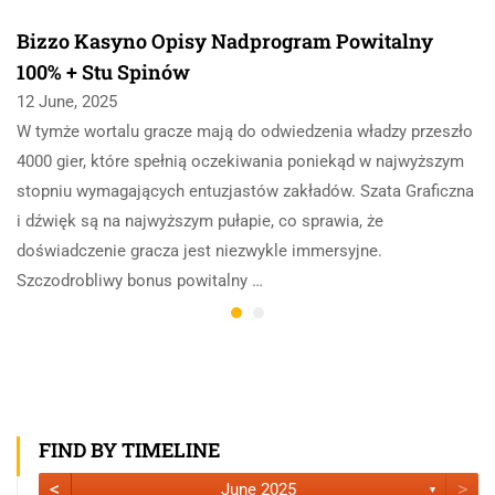
Bizzo Kasyno Opisy Nadprogram Powitalny
100% + Stu Spinów
12 June, 2025
W tymże wortalu gracze mają do odwiedzenia władzy przeszło
4000 gier, które spełnią oczekiwania poniekąd w najwyższym
stopniu wymagających entuzjastów zakładów. Szata Graficzna
i dźwięk są na najwyższym pułapie, co sprawia, że
doświadczenie gracza jest niezwykle immersyjne.
Szczodrobliwy bonus powitalny …
FIND BY TIMELINE
<
>
June 2025
▼