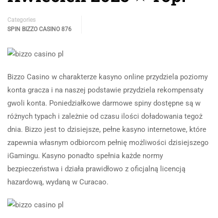
Categories
SPIN BIZZO CASINO 876
Bizzo Casino w charakterze kasyno online przydziela poziomy
konta gracza i na naszej podstawie przydziela rekompensaty
gwoli konta. Poniedziałkowe darmowe spiny dostępne są w
różnych typach i zależnie od czasu ilości doładowania tegoż
dnia. Bizzo jest to dzisiejsze, pełne kasyno internetowe, które
zapewnia własnym odbiorcom pełnię możliwości dzisiejszego
iGamingu. Kasyno ponadto spełnia każde normy
bezpieczeństwa i działa prawidłowo z oficjalną licencją
hazardową, wydaną w Curacao.